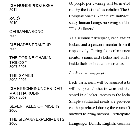
60 people per evening will be invite
DIE HUNDSPROZESSE
run by the fictional association Th
2011
Compassionates" - these are indivi
SALÒ
study human beings surviving on the 
2010
"The Sufferers".
GERMANIA SONG
2009
As a seminar participant, each audie
locker, and a personal mentor from t
DIE HADES FRAKTUR
2009
respectively. During the performance,
mentor's name and clothes and will 
THE DORINE CHAIKIN
TRILOGY
inside their embodied experience.
2007-2008
Booking arrangements:
THE GAMES
2003-2008
Each participant will be assigned a b
will be given clothes to wear and the
DIE ERSCHEINUNGEN DER
MARTHA RUBIN
stored in a locker. Access to the locke
2007-2008
Simple substantial meals are provide
SEVEN TALES OF MISERY
can be purchased during the course
2006
allowed to bring alcohol. Participati
THE SILVANA EXPERIMENTS
Language:
Danish, English, Germa
2006