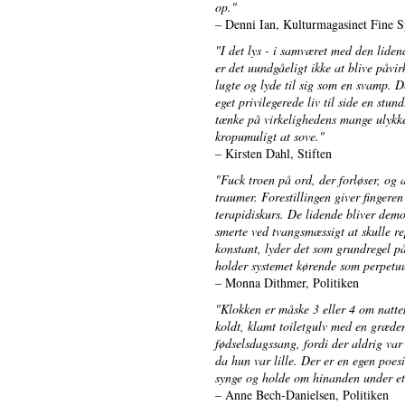
op."
– Denni Ian, Kulturmagasinet Fine S
"I det lys - i samværet med den liden
er det uundgåeligt ikke at blive påv
lugte og lyde til sig som en svamp. D
eget privilegerede liv til side en stu
tænke på virkelighedens mange ulykkel
kropumuligt at sove."
– Kirsten Dahl, Stiften
"Fuck troen på ord, der forløser, og
traumer. Forestillingen giver fingeren
terapidiskurs. De lidende bliver demon
smerte ved tvangsmæssigt at skulle re
konstant, lyder det som grundregel på
holder systemet kørende som perpetu
– Monna Dithmer, Politiken
"Klokken er måske 3 eller 4 om natte
koldt, klamt toiletgulv med en græd
fødselsdagssang, fordi der aldrig var
da hun var lille. Der er en egen poesi
synge og holde om hinanden under et t
– Anne Bech-Danielsen, Politiken