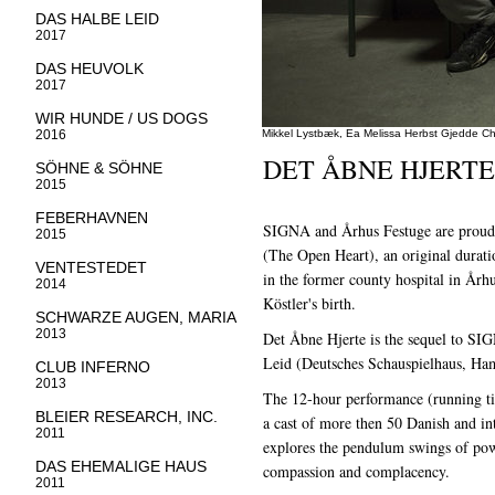
DAS HALBE LEID
2017
DAS HEUVOLK
2017
WIR HUNDE / US DOGS
2016
Mikkel Lystbæk, Ea Melissa Herbst Gjedde Ch
DET ÅBNE HJERTE 
SÖHNE & SÖHNE
2015
FEBERHAVNEN
SIGNA and Århus Festuge are proud 
2015
(The Open Heart), an original durati
VENTESTEDET
in the former county hospital in Årh
2014
Köstler's birth.
SCHWARZE AUGEN, MARIA
2013
Det Åbne Hjerte is the sequel to SI
Leid (Deutsches Schauspielhaus, H
CLUB INFERNO
2013
The 12-hour performance (running ti
BLEIER RESEARCH, INC.
a cast of more then 50 Danish and in
2011
explores the pendulum swings of pow
DAS EHEMALIGE HAUS
compassion and complacency.
2011